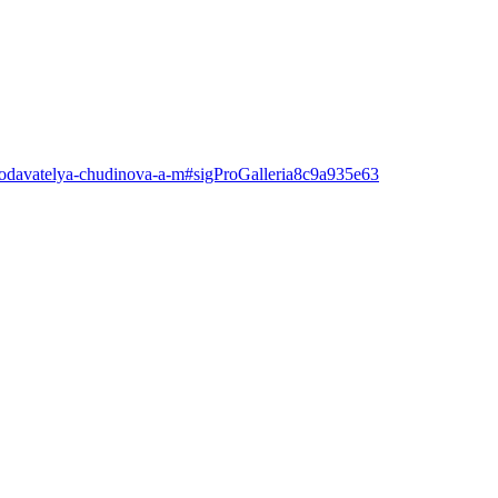
repodavatelya-chudinova-a-m#sigProGalleria8c9a935e63