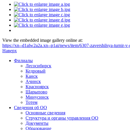
View the embedded image gallery online at:
https://xn--d1alw2a2a.xn--p1ai/news/item/6307-zavershilsya-turnir
Наверх
Филиалы
Лесосибирск
Кедровый
Канск
Ачинск
Красноярск
Шарыпово
Минусинск
Тотем
Сведения об ОО
Основные сведения
Структура и органы управления ОО
Документы
Образование