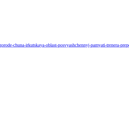
-v-gorode-chuna-irkutskaya-oblast-posvyashchennyj-pamyati-trenera-p