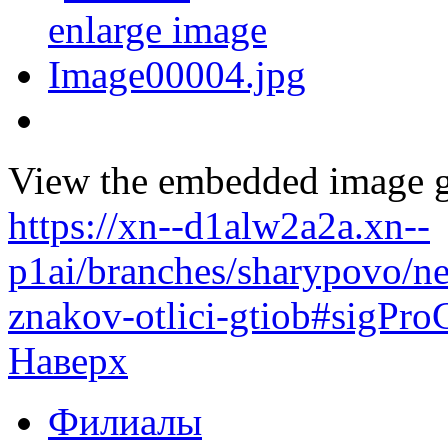
View the embedded image ga
https://xn--d1alw2a2a.xn--
p1ai/branches/sharypovo/ne
znakov-otlici-gtiob#sigPr
Наверх
Филиалы