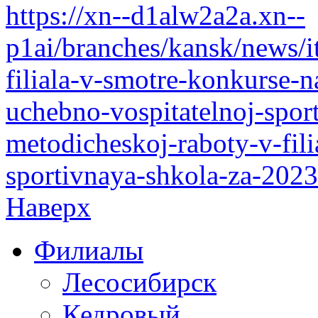
https://xn--d1alw2a2a.xn--
p1ai/branches/kansk/news/i
filiala-v-smotre-konkurse-
uchebno-vospitatelnoj-sport
metodicheskoj-raboty-v-fil
sportivnaya-shkola-za-202
Наверх
Филиалы
Лесосибирск
Кедровый